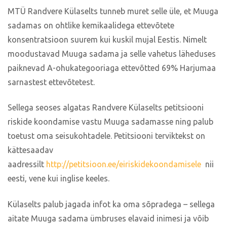
MTÜ Randvere Külaselts tunneb muret selle üle, et Muuga
sadamas on ohtlike kemikaalidega ettevõtete
konsentratsioon suurem kui kuskil mujal Eestis. Nimelt
moodustavad Muuga sadama ja selle vahetus läheduses
paiknevad A-ohukategooriaga ettevõtted 69% Harjumaa
sarnastest ettevõtetest.
Sellega seoses algatas Randvere Külaselts petitsiooni
riskide koondamise vastu Muuga sadamasse ning palub
toetust oma seisukohtadele. Petitsiooni terviktekst on
kättesaadav
aadressilt
http://petitsioon.ee/eiriskidekoondamisele
nii
eesti, vene kui inglise keeles.
Külaselts palub jagada infot ka oma sõpradega – sellega
aitate Muuga sadama ümbruses elavaid inimesi ja võib