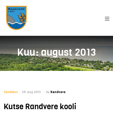
Kuu:
august 2013
Sündmus
29. aug 2013
by
Randvere
Kutse Randvere kooli