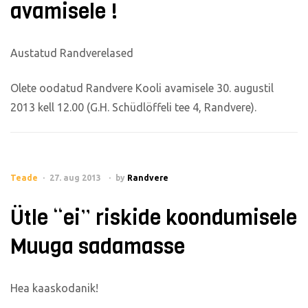
avamisele !
Austatud Randverelased
Olete oodatud Randvere Kooli avamisele 30. augustil
2013 kell 12.00 (G.H. Schüdlöffeli tee 4, Randvere).
Teade
27. aug 2013
by
Randvere
Ütle “ei” riskide koondumisele
Muuga sadamasse
Hea kaaskodanik!