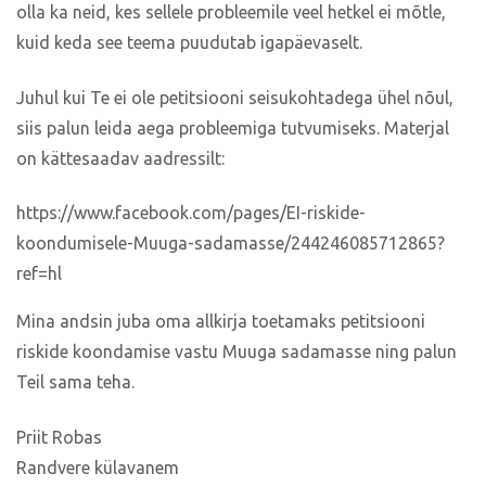
olla ka neid, kes sellele probleemile veel hetkel ei mõtle,
kuid keda see teema puudutab igapäevaselt.
Juhul kui Te ei ole petitsiooni seisukohtadega ühel nõul,
siis palun leida aega probleemiga tutvumiseks. Materjal
on kättesaadav aadressilt:
https://www.facebook.com/pages/EI-riskide-
koondumisele-Muuga-sadamasse/244246085712865?
ref=hl
Mina andsin juba oma allkirja toetamaks petitsiooni
riskide koondamise vastu Muuga sadamasse ning palun
Teil sama teha.
Priit Robas
Randvere külavanem