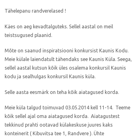
Tähelepanu randverelased !
Käes on aeg kevadtalguteks. Sellel aastal on meil
teistsugused plaanid.
Mõte on saanud inspiratsiooni konkursist Kaunis Kodu.
Meie külale laiendatult tähendaks see Kaunis Küla. Seega,
sellel aastal kutsun kõik üles osalema konkursil Kaunis
kodu ja sealhulgas konkursil Kaunis küla.
Selle aasta eesmärk on teha kõik aiatagused korda.
Meie küla talgud toimuvad 03.05.2014 kell 11-14. Teeme
kõik sellel ajal oma aiatagused korda. Aiatagustest
tekkinud prahti ootavad külakeskuse juures kaks
konteinerit ( Kibuvitsa tee 1, Randvere ). Ühte