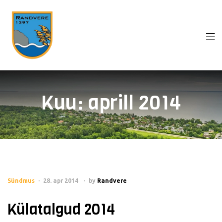
Kuu:
aprill 2014
Sündmus
28. apr 2014
by
Randvere
Külatalgud 2014